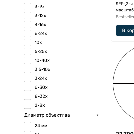
SFP (2-я
3-9x
масштаб
3-12x
Bestselle
4-16x
В ко
6-24x
10x
5-25x
10-40x
3.5-10x
3-24x
6-30x
8-32x
2-8x
Диаметр объектива
24 мм
22 700