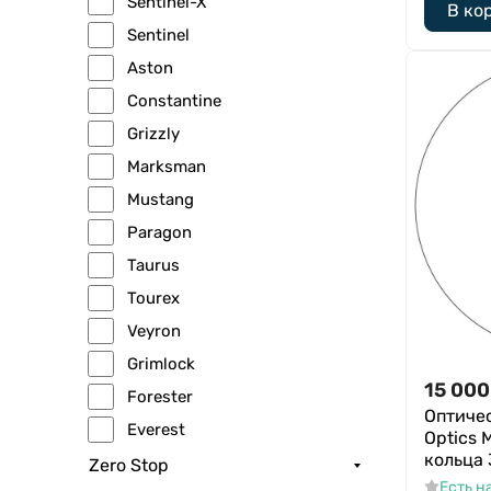
Sentinel-X
В ко
Sentinel
Aston
Constantine
Grizzly
Marksman
Mustang
Paragon
Taurus
Tourex
Veyron
Grimlock
15 000
Forester
Оптичес
Everest
Optics 
кольца
Zero Stop
Есть н