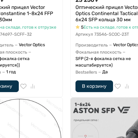
кий прицел Vector
Оптический прицел Vecto
Constantine 1-8x24 FFP
Optics Continental Tactical
 30мм
6x24 SFP кольца 30 мм
на складе, готов к отгрузке
5
Есть на складе, готов к от
74697-SCFF-32
Артикул
73546-SCOC-23T
Vector Optics
Vector Optic
дитель
Производитель
—
—
ая плоскость
Фокальная плоскость
—
—
 фокалка сетка
SFP (2-я фокалка сетка не
ируется))
масштабируется)
1 год
Да
я
Bestsellers
—
—
рзину
В корзину