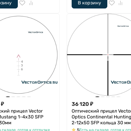
рзину
В корзину
₽
36 120
₽
кий прицел Vector
Оптический прицел Vecto
Mustang 1-4x30 SFP
Optics Continental Huntin
 30мм
2-12x50 SFP кольца 30 мм
а складе, готов к отгрузке
5
Есть на складе, готов к от