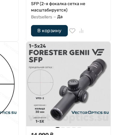
SFP (2-я фокалка сетка не
масштабируется)
Да
Bestsellers
—
В корзину
14 990
₽