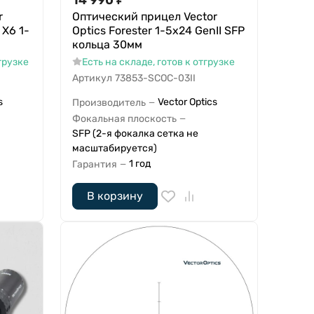
r
Оптический прицел Vector
 X6 1-
Optics Forester 1-5x24 GenII SFP
кольца 30мм
грузке
Есть на складе, готов к отгрузке
Артикул
73853-SCOC-03II
s
Vector Optics
Производитель
—
Фокальная плоскость
—
SFP (2-я фокалка сетка не
масштабируется)
1 год
Гарантия
—
В корзину