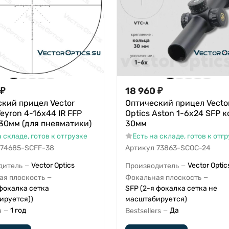
₽
18 960
₽
кий прицел Vector
Оптический прицел Vecto
Veyron 4-16x44 IR FFP
Optics Aston 1-6x24 SFP 
30мм (для пневматики)
30мм
а складе, готов к отгрузке
Есть на складе, готов к отг
74685-SCFF-38
Артикул
73863-SCOC-24
Vector Optics
Vector Optic
дитель
Производитель
—
—
ая плоскость
Фокальная плоскость
—
—
 фокалка сетка
SFP (2-я фокалка сетка не
ируется))
масштабируется)
1 год
Да
я
Bestsellers
—
—