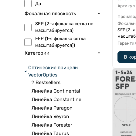
Да
Артикул
Фокальная плоскость
Произво
Фокальн
SFP (2-я фокалка сетка не
SFP (2-я
масштабируется)
масштаб
FFP (1-я фокалка сетка
Гаранти
масштабируется))
Категории
В ко
Оптические прицелы
VectorOptics
? Bestsellers
Линейка Continental
Линейка Constantine
Линейка Paragon
Линейка Veyron
Линейка Forester
Линейка Taurus