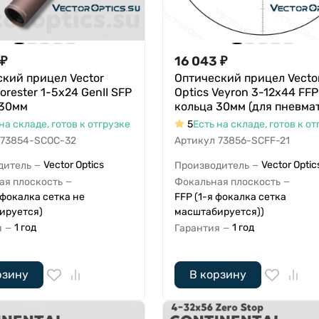
₽
16 043
₽
кий прицел Vector
Оптический прицел Vecto
Forester 1-5x24 GenII SFP
Optics Veyron 3-12x44 FFP
 30мм
кольца 30мм (для пневма
на складе, готов к отгрузке
5
Есть на складе, готов к от
73854-SCOC-32
Артикул
73856-SCFF-21
Vector Optics
Vector Optic
дитель
Производитель
—
—
ая плоскость
Фокальная плоскость
—
—
 фокалка сетка не
FFP (1-я фокалка сетка
ируется)
масштабируется))
1 год
1 год
я
Гарантия
—
—
рзину
В корзину