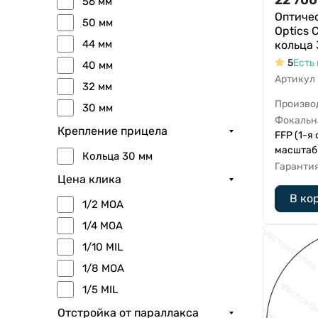
56 мм
Оптичес
50 мм
Optics 
44 мм
кольца
5
Есть 
40 мм
Артикул
32 мм
Произво
30 мм
Фокальн
Крепление прицела
FFP (1-я
масштаб
Кольца 30 мм
Гаранти
Цена клика
В ко
1/2 MOA
1/4 MOA
1/10 MIL
1/8 MOA
1/5 MIL
Отстройка от параллакса