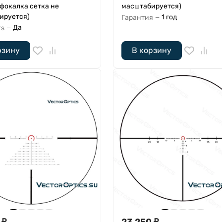
 фокалка сетка не
масштабируется)
ируется)
1 год
Гарантия
—
Да
rs
—
рзину
В корзину
₽
23 250
₽