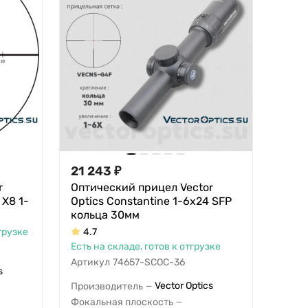
21 243
₽
r
Оптический прицел Vector
 X8 1-
Optics Constantine 1-6x24 SFP
кольца 30мм
грузке
4.7
Есть на складе, готов к отгрузке
Артикул
74657-SCOC-36
s
Vector Optics
Производитель
—
Фокальная плоскость
—