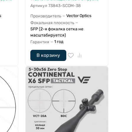
Артикул
73843-SCOM-38
s
Vector Optics
Производитель
—
Фокальная плоскость
—
SFP (2-я фокалка сетка не
масштабируется)
1 год
Гарантия
—
В корзину