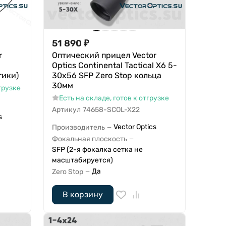
51 890
₽
r
Оптический прицел Vector
Optics Continental Tactical X6 5-
тики)
30x56 SFP Zero Stop кольца
30мм
грузке
Есть на складе, готов к отгрузке
Артикул
74658-SCOL-X22
s
Vector Optics
Производитель
—
Фокальная плоскость
—
SFP (2-я фокалка сетка не
масштабируется)
Да
Zero Stop
—
В корзину