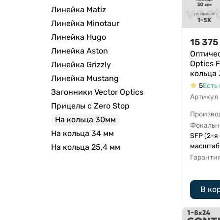
Линейка Matiz
Линейка Minotaur
Линейка Hugo
15 375
Линейка Aston
Оптичес
Optics 
Линейка Grizzly
кольца
Линейка Mustang
5
Есть 
Загонники Vector Optics
Артикул
Прицелы с Zero Stop
Произво
На кольца 30мм
Фокальн
На кольца 34 мм
SFP (2-я
масштаб
На кольца 25,4 мм
Гаранти
В ко