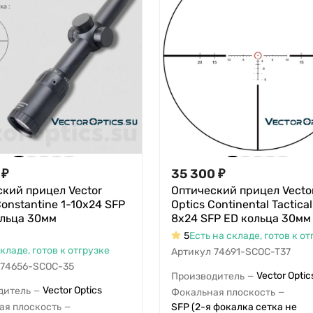
₽
35 300
₽
кий прицел Vector
Оптический прицел Vecto
Constantine 1-10x24 SFP
Optics Continental Tactical
ольца 30мм
8x24 SFP ED кольца 30мм
5
Есть на складе, готов к от
складе, готов к отгрузке
Артикул
74691-SCOC-T37
74656-SCOC-35
Vector Optic
Производитель
—
Vector Optics
дитель
—
Фокальная плоскость
—
ая плоскость
SFP (2-я фокалка сетка не
—