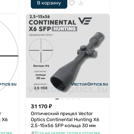
В корзину
31 170
₽
r
Оптический прицел Vector
g X6
Optics Continental Hunting X6
2,5-15x56 SFP кольца 30 мм
грузке
Есть на складе, готов к отгрузке