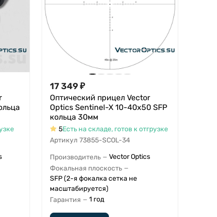
17 349
₽
r
Оптический прицел Vector
кольца
Optics Sentinel-X 10-40x50 SFP
кольца 30мм
рузке
5
Есть на складе, готов к отгрузке
Артикул
73855-SCOL-34
s
Vector Optics
Производитель
—
Фокальная плоскость
—
SFP (2-я фокалка сетка не
масштабируется)
1 год
Гарантия
—