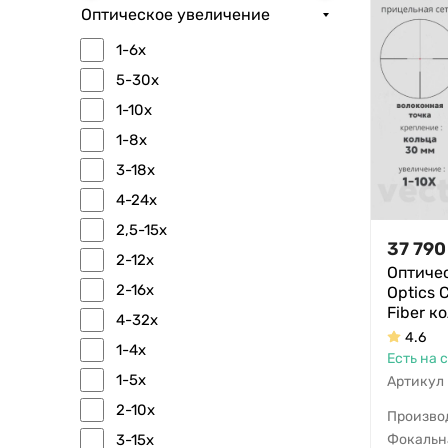
Оптическое увеличение
1-6x
5-30x
1-10x
1-8x
3-18x
4-24x
2,5-15x
37 790
2-12x
Оптичес
2-16x
Optics 
Fiber к
4-32x
4.6
1-4x
Есть на 
1-5x
Артикул
2-10x
Произво
3-15x
Фокальн