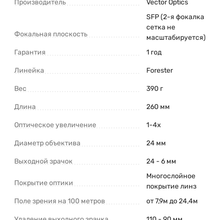
Производитель
Vector Optics
SFP (2-я фокалка
сетка не
Фокальная плоскость
масштабируется)
Гарантия
1 год
Линейка
Forester
Вес
390 г
Длина
260 мм
Оптическое увеличение
1-4x
Диаметр объектива
24 мм
Выходной зрачок
24 - 6 мм
Многослойное
Покрытие оптики
покрытие линз
Поле зрения на 100 метров
от 7,9м до 24,4м
Удаление выходного зрачка
110 - 90 мм