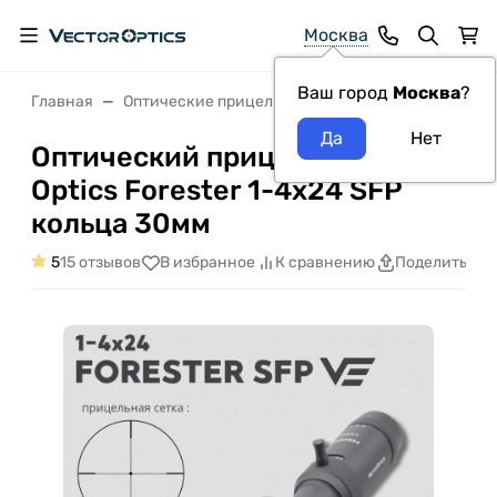
Москва
Ваш город
Москва
?
Главная
Оптические прицелы VectorOptics
Оптический 
Оптический прицел Vector
Optics Forester 1-4x24 SFP
кольца 30мм
5
15 отзывов
В избранное
К сравнению
Поделиться