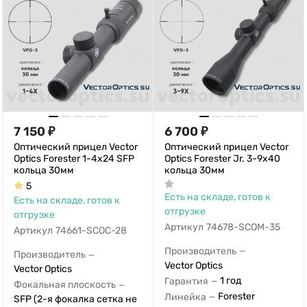
7 150
₽
6 700
₽
Оптический прицел Vector
Оптический прицел Vector
Optics Forester 1-4x24 SFP
Optics Forester Jr. 3-9x40
кольца 30мм
кольца 30мм
5
Есть на складе, готов к
Есть на складе, готов к
отгрузке
отгрузке
Артикул
74678-SCOM-35
Артикул
74661-SCOC-28
Производитель
—
Производитель
—
Vector Optics
Vector Optics
1 год
Гарантия
—
Фокальная плоскость
—
Forester
Линейка
—
SFP (2-я фокалка сетка не