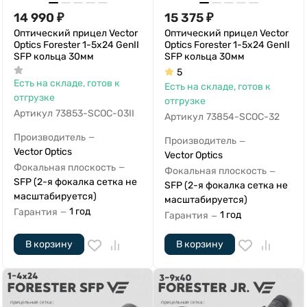
14 990
₽
15 375
₽
Оптический прицел Vector
Оптический прицел Vector
Optics Forester 1-5x24 GenII
Optics Forester 1-5x24 GenII
SFP кольца 30мм
SFP кольца 30мм
5
Есть на складе, готов к
Есть на складе, готов к
отгрузке
отгрузке
Артикул
73853-SCOC-03II
Артикул
73854-SCOC-32
Производитель
—
Производитель
—
Vector Optics
Vector Optics
Фокальная плоскость
—
Фокальная плоскость
—
SFP (2-я фокалка сетка не
SFP (2-я фокалка сетка не
масштабируется)
масштабируется)
1 год
Гарантия
—
1 год
Гарантия
—
В корзину
В корзину