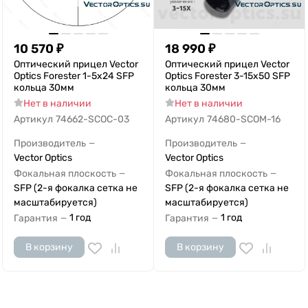
10 570
₽
18 990
₽
Оптический прицел Vector
Оптический прицел Vector
Optics Forester 1-5x24 SFP
Optics Forester 3-15x50 SFP
кольца 30мм
кольца 30мм
Нет в наличии
Нет в наличии
Артикул
74662-SCOC-03
Артикул
74680-SCOM-16
Производитель
Производитель
—
—
Vector Optics
Vector Optics
Фокальная плоскость
Фокальная плоскость
—
—
SFP (2-я фокалка сетка не
SFP (2-я фокалка сетка не
масштабируется)
масштабируется)
1 год
1 год
Гарантия
Гарантия
—
—
В корзину
В корзину