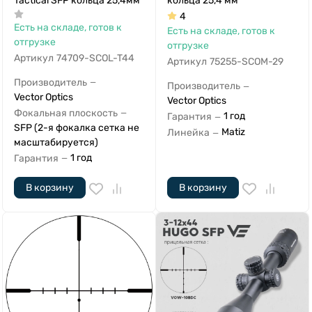
Tactical SFP кольца 25,4мм
кольца 25,4 мм
4
Есть на складе, готов к
Есть на складе, готов к
отгрузке
отгрузке
Артикул
74709-SCOL-T44
Артикул
75255-SCOM-29
Производитель
—
Производитель
—
Vector Optics
Vector Optics
Фокальная плоскость
—
1 год
Гарантия
—
SFP (2-я фокалка сетка не
Matiz
Линейка
—
масштабируется)
1 год
Гарантия
—
В корзину
В корзину