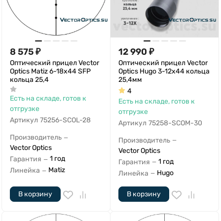
8 575
₽
12 990
₽
Оптический прицел Vector
Оптический прицел Vector
Optics Matiz 6-18x44 SFP
Optics Hugo 3-12x44 кольца
кольца 25,4
25,4мм
4
Есть на складе, готов к
Есть на складе, готов к
отгрузке
отгрузке
Артикул
75256-SCOL-28
Артикул
75258-SCOM-30
Производитель
—
Производитель
—
Vector Optics
Vector Optics
1 год
Гарантия
—
1 год
Гарантия
—
Matiz
Линейка
—
Hugo
Линейка
—
В корзину
В корзину