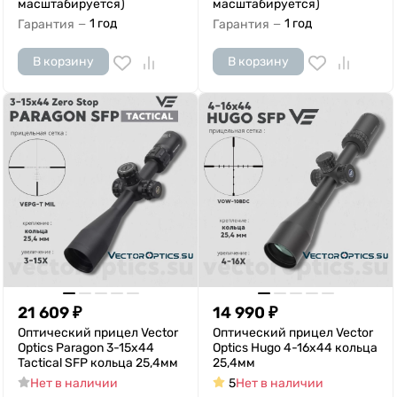
масштабируется)
масштабируется)
1 год
1 год
Гарантия
Гарантия
—
—
В корзину
В корзину
21 609
₽
14 990
₽
Оптический прицел Vector
Оптический прицел Vector
Optics Paragon 3-15x44
Optics Hugo 4-16x44 кольца
Tactical SFP кольца 25,4мм
25,4мм
Нет в наличии
5
Нет в наличии