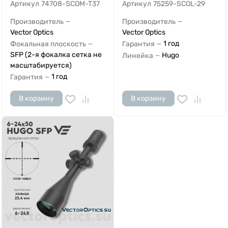
Артикул
74708-SCOM-T37
Артикул
75259-SCOL-29
Производитель
Производитель
—
—
Vector Optics
Vector Optics
1 год
Фокальная плоскость
Гарантия
—
—
SFP (2-я фокалка сетка не
Hugo
Линейка
—
масштабируется)
1 год
Гарантия
—
В корзину
В корзину