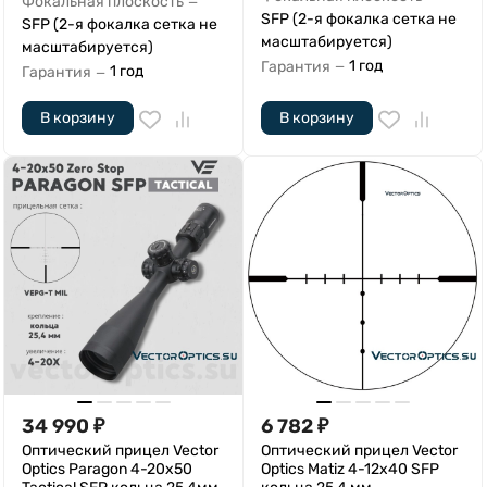
Фокальная плоскость
—
SFP (2-я фокалка сетка не
SFP (2-я фокалка сетка не
масштабируется)
масштабируется)
1 год
Гарантия
—
1 год
Гарантия
—
В корзину
В корзину
34 990
₽
6 782
₽
Оптический прицел Vector
Оптический прицел Vector
Optics Paragon 4-20x50
Optics Matiz 4-12x40 SFP