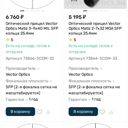
6 760
₽
5 195
₽
Оптический прицел Vector
Оптический прицел Vector
Optics Matiz 3-9x40 MIL SFP
Optics Matiz 2-7x32 MOA SFP
кольца 25,4мм
кольца 25,4мм
5
5
Есть на складе, готов к
Есть на складе, готов к
отгрузке
отгрузке
Артикул
73866-SCOM-32
Артикул
73864-SCOM-33
Производитель
Производитель
—
—
Vector Optics
Vector Optics
Фокальная плоскость
Фокальная плоскость
—
—
SFP (2-я фокалка сетка не
SFP (2-я фокалка сетка не
масштабируется)
масштабируется)
1 год
1 год
Гарантия
Гарантия
—
—
В корзину
В корзину