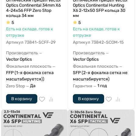
Оптический прицел Vector
Оптический прицел Vector
Optics Continental 34mm X6
Optics Continental Hunting
4-24x56 FFP Zero Stop
X6 2-12x50 SFP кольца 30
кольца 34 мм
мм
5
5
Есть на складе, готов к
Есть на складе, готов к
отгрузке
отгрузке
Артикул
73841-SCFF-29
Артикул
73842-SCOM-15
Производитель
Производитель
—
—
Vector Optics
Vector Optics
Фокальная плоскость
Фокальная плоскость
—
—
FFP (1-я фокалка сетка
SFP (2-я фокалка сетка не
масштабируется))
масштабируется)
Да
1 год
Zero Stop
Гарантия
—
—
В корзину
В корзину