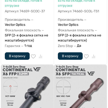
Есть на складе, готов к
Есть на складе, готов к
отгрузке
отгрузке
Артикул
74659-SCOC-37
Артикул
74660-SCOL-T51
Производитель
Производитель
—
—
Vector Optics
Vector Optics
Фокальная плоскость
Фокальная плоскость
—
—
SFP (2-я фокалка сетка не
SFP (2-я фокалка сетка не
масштабируется)
масштабируется)
1 год
Да
Гарантия
Zero Stop
—
—
В корзину
В корзину