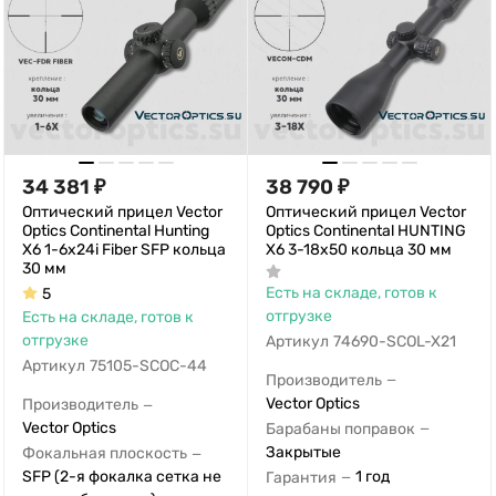
34 381
₽
38 790
₽
Оптический прицел Vector
Оптический прицел Vector
Optics Continental Hunting
Optics Continental HUNTING
X6 1-6x24i Fiber SFP кольца
X6 3-18x50 кольца 30 мм
30 мм
Есть на складе, готов к
5
отгрузке
Есть на складе, готов к
отгрузке
Артикул
74690-SCOL-X21
Артикул
75105-SCOC-44
Производитель
—
Vector Optics
Производитель
—
Vector Optics
Барабаны поправок
—
Закрытые
Фокальная плоскость
—
1 год
SFP (2-я фокалка сетка не
Гарантия
—