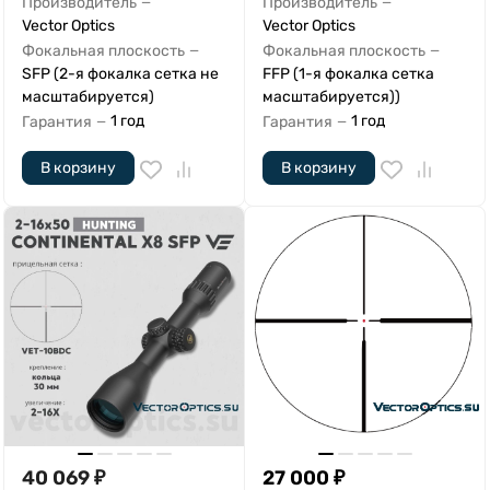
Производитель
Производитель
—
—
Vector Optics
Vector Optics
Фокальная плоскость
Фокальная плоскость
—
—
SFP (2-я фокалка сетка не
FFP (1-я фокалка сетка
масштабируется)
масштабируется))
1 год
1 год
Гарантия
Гарантия
—
—
В корзину
В корзину
40 069
₽
27 000
₽