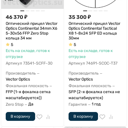
46 370
₽
35 300
₽
Оптический прицел Vector
Оптический прицел Vector
Optics Continental 34mm X6
Optics Continental Tactical
5-30x56 FFP Zero Stop
X8 1-8x24 SFP ED кольца
кольца 34 мм
30мм
5
5
Есть на складе, готов к
Есть на складе, готов к
отгрузке
отгрузке
Артикул
73541-SCFF-30
Артикул
74691-SCOC-T37
Производитель
Производитель
—
—
Vector Optics
Vector Optics
Фокальная плоскость
Фокальная плоскость
—
—
FFP (1-я фокалка сетка
SFP (2-я фокалка сетка не
масштабируется))
масштабируется)
Да
1 год
Zero Stop
Гарантия
—
—
В корзину
В корзину