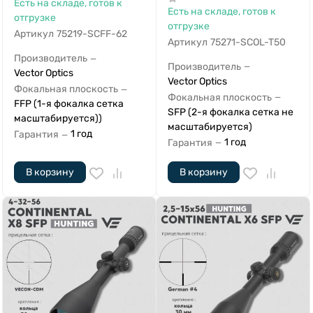
Есть на складе, готов к
Есть на складе, готов к
отгрузке
отгрузке
Артикул
75219-SCFF-62
Артикул
75271-SCOL-T50
Производитель
—
Производитель
—
Vector Optics
Vector Optics
Фокальная плоскость
—
Фокальная плоскость
—
FFP (1-я фокалка сетка
SFP (2-я фокалка сетка не
масштабируется))
масштабируется)
1 год
Гарантия
—
1 год
Гарантия
—
В корзину
В корзину