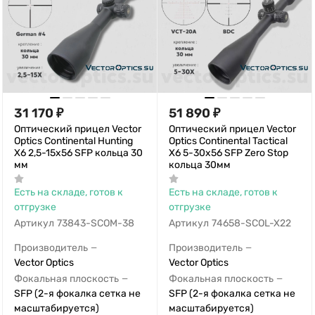
31 170
₽
51 890
₽
Оптический прицел Vector
Оптический прицел Vector
Optics Continental Hunting
Optics Continental Tactical
X6 2,5-15x56 SFP кольца 30
X6 5-30x56 SFP Zero Stop
мм
кольца 30мм
Есть на складе, готов к
Есть на складе, готов к
отгрузке
отгрузке
Артикул
73843-SCOM-38
Артикул
74658-SCOL-X22
Производитель
Производитель
—
—
Vector Optics
Vector Optics
Фокальная плоскость
Фокальная плоскость
—
—
SFP (2-я фокалка сетка не
SFP (2-я фокалка сетка не
масштабируется)
масштабируется)