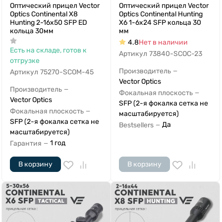
Оптический прицел Vector
Оптический прицел Vector
Optics Continental X8
Optics Continental Hunting
Hunting 2-16x50 SFP ED
X6 1-6x24 SFP кольца 30
кольца 30мм
мм
4.8
Нет в наличии
Есть на складе, готов к
Артикул
73840-SCOC-23
отгрузке
Производитель
—
Артикул
75270-SCOM-45
Vector Optics
Производитель
—
Фокальная плоскость
—
Vector Optics
SFP (2-я фокалка сетка не
Фокальная плоскость
—
масштабируется)
SFP (2-я фокалка сетка не
Да
Bestsellers
—
масштабируется)
1 год
Гарантия
—
В корзину
В корзину