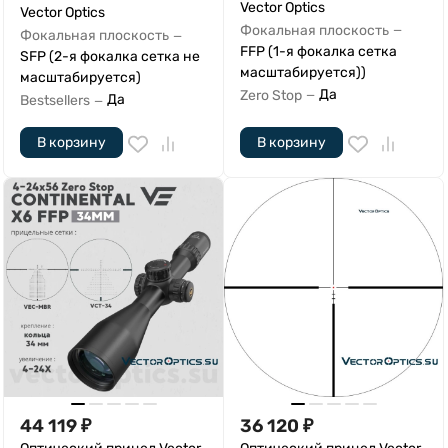
Vector Optics
Vector Optics
Фокальная плоскость
—
Фокальная плоскость
—
FFP (1-я фокалка сетка
SFP (2-я фокалка сетка не
масштабируется))
масштабируется)
Да
Zero Stop
—
Да
Bestsellers
—
В корзину
В корзину
44 119
₽
36 120
₽