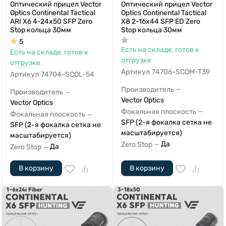
Оптический прицел Vector
Оптический прицел Vector
Optics Continental Tactical
Optics Continental Tactical
ARI X6 4-24x50 SFP Zero
X8 2-16x44 SFP ED Zero
Stop кольца 30мм
Stop кольца 30мм
5
Есть на складе, готов к
Есть на складе, готов к
отгрузке
отгрузке
Артикул
74706-SCOM-T39
Артикул
74704-SCOL-54
Производитель
—
Производитель
—
Vector Optics
Vector Optics
Фокальная плоскость
—
Фокальная плоскость
—
SFP (2-я фокалка сетка не
SFP (2-я фокалка сетка не
масштабируется)
масштабируется)
Да
Zero Stop
—
Да
Zero Stop
—
В корзину
В корзину