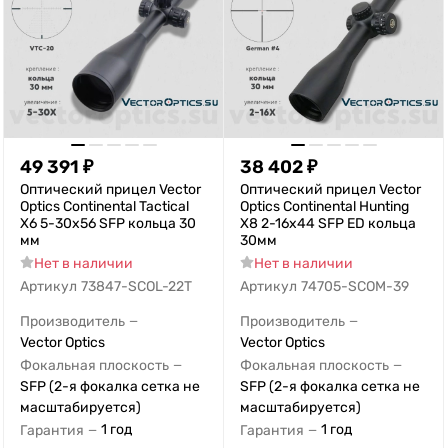
49 391
₽
38 402
₽
Оптический прицел Vector
Оптический прицел Vector
Optics Continental Tactical
Optics Continental Hunting
X6 5-30x56 SFP кольца 30
X8 2-16x44 SFP ED кольца
мм
30мм
Нет в наличии
Нет в наличии
Артикул
73847-SCOL-22T
Артикул
74705-SCOM-39
Производитель
Производитель
—
—
Vector Optics
Vector Optics
Фокальная плоскость
Фокальная плоскость
—
—
SFP (2-я фокалка сетка не
SFP (2-я фокалка сетка не
масштабируется)
масштабируется)
1 год
1 год
Гарантия
Гарантия
—
—