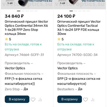
34 840
₽
24 100
₽
Оптический прицел Vector
Оптический прицел Vector
Optics Continental 34mm X6
Optics Continental Tactical
1-6x28 FFP Zero Stop
X6 1-6x24 SFP FDE кольца
кольца 34мм
30мм
5
5
Есть на складе, готов к
Есть на складе, готов к
отгрузке
отгрузке
Артикул
74664-SCFF-31
Артикул
74700-SCOC-34
Производитель
Производитель
—
—
Vector Optics
Vector Optics
Фокальная плоскость
Фокальная плоскость
—
—
FFP (1-я фокалка сетка
SFP (2-я фокалка сетка не
масштабируется))
масштабируется)
Да
Да
Zero Stop
Bestsellers
—
—
В корзину
В корзину