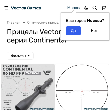
Москва
Ваш город
Москва
?
Главная
Оптические прицелы VectorOptics
Линейка Co
Прицелы Vector Optics
серия Continental
Фильтры