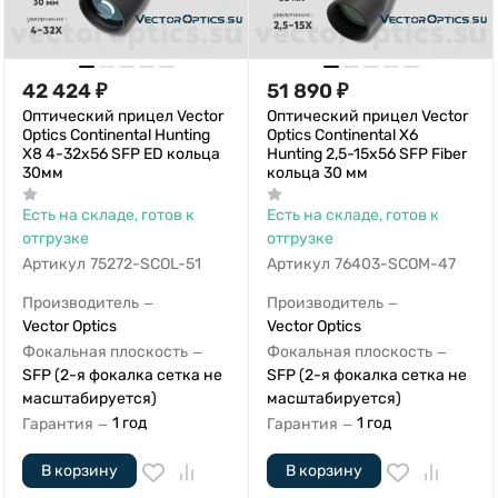
42 424
₽
51 890
₽
Оптический прицел Vector
Оптический прицел Vector
Optics Continental Hunting
Optics Continental X6
X8 4-32x56 SFP ED кольца
Hunting 2,5-15x56 SFP Fiber
30мм
кольца 30 мм
Есть на складе, готов к
Есть на складе, готов к
отгрузке
отгрузке
Артикул
75272-SCOL-51
Артикул
76403-SCOM-47
Производитель
Производитель
—
—
Vector Optics
Vector Optics
Фокальная плоскость
Фокальная плоскость
—
—
SFP (2-я фокалка сетка не
SFP (2-я фокалка сетка не
масштабируется)
масштабируется)
1 год
1 год
Гарантия
Гарантия
—
—
В корзину
В корзину