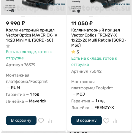
9 990
₽
11 050
₽
Коллиматорный прицел
Коллиматорный прицел
Vector Optics MAVERICK-IV
Vector Optics FRENZY-X
1x20 Mini MIL (SCRD-60)
1x22x26 Multi Reticle (SCRD-
M36)
Есть на складе, готов к
5
отгрузке
Есть на складе, готов к
отгрузке
Артикул
76379
Артикул
75042
Монтажная
платформа/Footprint
Монтажная
RUM
платформа/Footprint
—
1 год
MOJ
Гарантия
—
—
1 год
Maverick
Гарантия
Линейка
—
—
FRENZY-X
Линейка
—
В корзину
В корзину