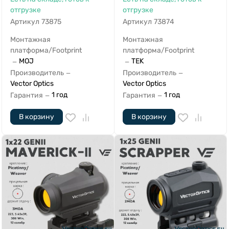
отгрузке
отгрузке
Артикул
73875
Артикул
73874
Монтажная
Монтажная
платформа/Footprint
платформа/Footprint
MOJ
TEK
—
—
Производитель
Производитель
—
—
Vector Optics
Vector Optics
1 год
1 год
Гарантия
Гарантия
—
—
В корзину
В корзину