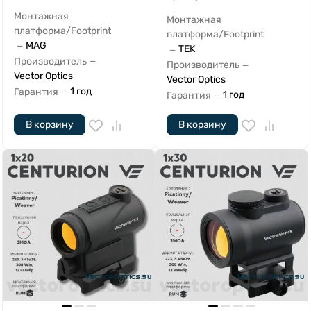
Монтажная
Монтажная
платформа/Footprint
платформа/Footprint
MAG
—
TEK
—
Производитель
—
Производитель
—
Vector Optics
Vector Optics
1 год
Гарантия
—
1 год
Гарантия
—
В корзину
В корзину