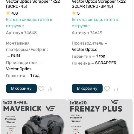
Vector Optics Scrapper 1x22
Vector Optics Scrapper 1x22
(SCRD-45)
SOLAR (SCRD-SM45)
4.8
5
Есть на складе, готов к
Есть на складе, готов к
отгрузке
отгрузке
Артикул
74648
Артикул
74649
Монтажная
Производитель
—
платформа/Footprint
Vector Optics
RUM
1 год
Гарантия
—
—
Производитель
SCRAPPER
—
Линейка
—
Vector Optics
1 год
Гарантия
—
В корзину
В корзину