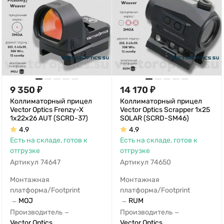
9 350
₽
14 170
₽
Коллиматорный прицел
Коллиматорный прицел
Vector Optics Frenzy-X
Vector Optics Scrapper 1x25
1x22x26 AUT (SCRD-37)
SOLAR (SCRD-SM46)
4.9
4.9
Есть на складе, готов к
Есть на складе, готов к
отгрузке
отгрузке
Артикул
74647
Артикул
74650
Монтажная
Монтажная
платформа/Footprint
платформа/Footprint
MOJ
RUM
—
—
Производитель
Производитель
—
—
Vector Optics
Vector Optics