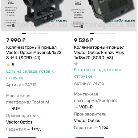
7 990
₽
9 526
₽
Коллиматорный прицел
Коллиматорный прицел
Vector Optics Maverick 1x22
Vector Optics Frenzy Plus
S-MIL (SCRD-41)
1x18x20 (SCRD-63)
5
Есть на складе, готов к
Есть на складе, готов к
отгрузке
отгрузке
Артикул
74715
Артикул
74713
Монтажная
Монтажная
платформа/Footprint
платформа/Footprint
VOD-R
—
RUM
—
Производитель
—
Производитель
—
Vector Optics
Vector Optics
1 год
Гарантия
—
1 год
Гарантия
—