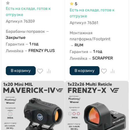
5
Есть на складе, готов к
Есть на складе, готов к
отгрузке
отгрузке
Артикул
76359
Артикул
76361
Барабаны поправок
—
Монтажная
Закрытые
платформа/Footprint
1 год
Гарантия
—
RUM
—
FRENZY PLUS
Линейка
—
1 год
Гарантия
—
SCRAPPER
Линейка
—
В корзину
В корзину