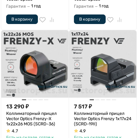
1 год
1 год
Гарантия
Гарантия
—
—
В корзину
В корзину
13 290
₽
7 517
₽
Коллиматорный прицел
Коллиматорный прицел
Vector Optics Frenzy-X
Vector Optics Frenzy 1x17x24
1x22x26 MOS (SCRD-36)
(SCRD-19II)
4.7
4.9
Есть на складе, готов к
Есть на складе, готов к