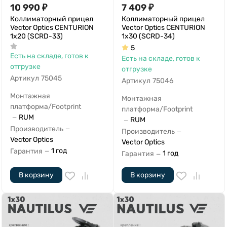
10 990
₽
7 409
₽
Коллиматорный прицел
Коллиматорный прицел
Vector Optics CENTURION
Vector Optics CENTURION
1x20 (SCRD-33)
1x30 (SCRD-34)
5
Есть на складе, готов к
Есть на складе, готов к
отгрузке
отгрузке
Артикул
75045
Артикул
75046
Монтажная
Монтажная
платформа/Footprint
платформа/Footprint
RUM
—
RUM
—
Производитель
—
Производитель
—
Vector Optics
Vector Optics
1 год
Гарантия
—
1 год
Гарантия
—
В корзину
В корзину