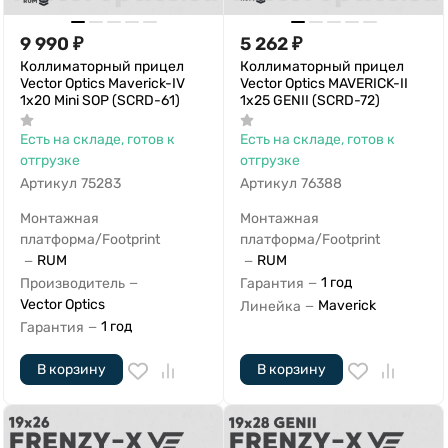
9 990
₽
5 262
₽
Коллиматорный прицел
Коллиматорный прицел
Vector Optics Maverick-IV
Vector Optics MAVERICK-II
1x20 Mini SOP (SCRD-61)
1x25 GENII (SCRD-72)
Есть на складе, готов к
Есть на складе, готов к
отгрузке
отгрузке
Артикул
75283
Артикул
76388
Монтажная
Монтажная
платформа/Footprint
платформа/Footprint
RUM
RUM
—
—
1 год
Производитель
Гарантия
—
—
Vector Optics
Maverick
Линейка
—
1 год
Гарантия
—
В корзину
В корзину