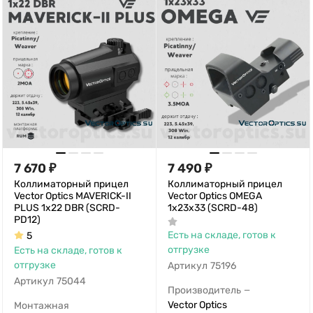
7 670
₽
7 490
₽
Коллиматорный прицел
Коллиматорный прицел
Vector Optics MAVERICK-II
Vector Optics OMEGA
PLUS 1x22 DBR (SCRD-
1х23х33 (SCRD-48)
PD12)
Есть на складе, готов к
5
отгрузке
Есть на складе, готов к
отгрузке
Артикул
75196
Артикул
75044
Производитель
—
Vector Optics
Монтажная