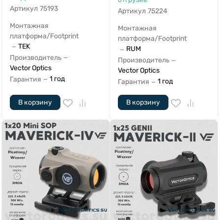
Артикул
75193
Артикул
75224
Монтажная
Монтажная
платформа/Footprint
платформа/Footprint
TEK
—
RUM
—
Производитель
—
Производитель
—
Vector Optics
Vector Optics
1 год
Гарантия
—
1 год
Гарантия
—
В корзину
В корзину