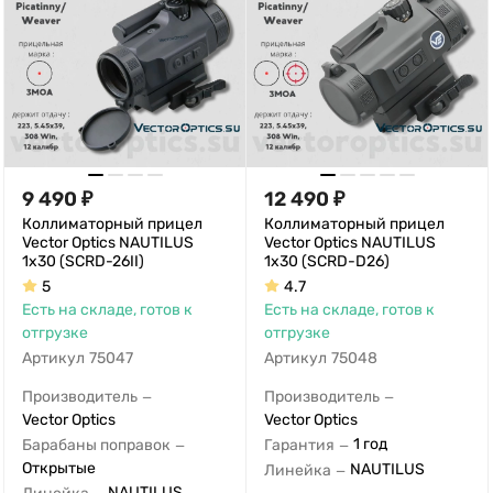
9 490
₽
12 490
₽
Коллиматорный прицел
Коллиматорный прицел
Vector Optics NAUTILUS
Vector Optics NAUTILUS
1x30 (SCRD-26II)
1x30 (SCRD-D26)
5
4.7
Есть на складе, готов к
Есть на складе, готов к
отгрузке
отгрузке
Артикул
75047
Артикул
75048
Производитель
Производитель
—
—
Vector Optics
Vector Optics
1 год
Барабаны поправок
Гарантия
—
—
Открытые
NAUTILUS
Линейка
—
NAUTILUS