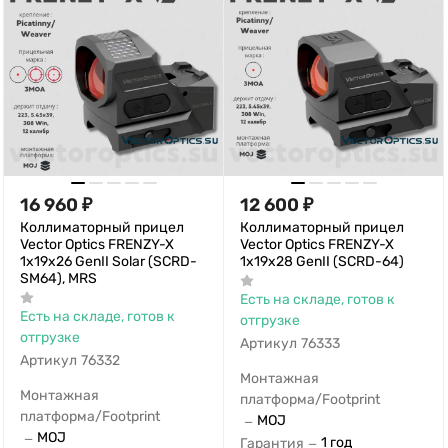
16 960
₽
12 600
₽
Коллиматорный прицел
Коллиматорный прицел
Vector Optics FRENZY-X
Vector Optics FRENZY-X
1x19x26 GenII Solar (SCRD-
1x19x28 GenII (SCRD-64)
SM64), MRS
Есть на складе, готов к
Есть на складе, готов к
отгрузке
отгрузке
Артикул
76333
Артикул
76332
Монтажная
Монтажная
платформа/Footprint
платформа/Footprint
MOJ
—
MOJ
—
1 год
Гарантия
—