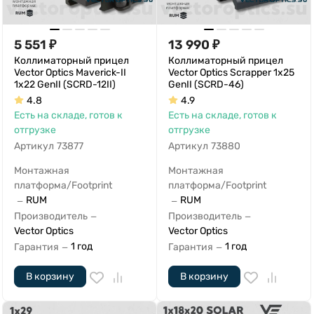
5 551
₽
13 990
₽
Коллиматорный прицел
Коллиматорный прицел
Vector Optics Maverick-II
Vector Optics Scrapper 1x25
1x22 GenII (SCRD-12II)
GenII (SCRD-46)
4.8
4.9
Есть на складе, готов к
Есть на складе, готов к
отгрузке
отгрузке
Артикул
73877
Артикул
73880
Монтажная
Монтажная
платформа/Footprint
платформа/Footprint
RUM
RUM
—
—
Производитель
Производитель
—
—
Vector Optics
Vector Optics
1 год
1 год
Гарантия
Гарантия
—
—
В корзину
В корзину