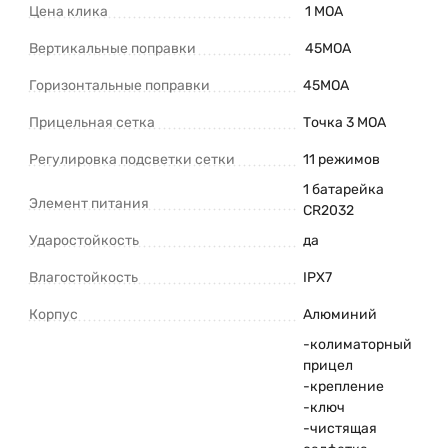
Цена клика
1 MOA
Вертикальные поправки
45МОА
Горизонтальные поправки
45МОА
Прицельная сетка
Точка 3 MOA
Регулировка подсветки сетки
11 режимов
1 батарейка
Элемент питания
CR2032
Ударостойкость
да
Влагостойкость
IPX7
Корпус
Алюминий
-колиматорный
прицел
-крепление
-ключ
-чистящая