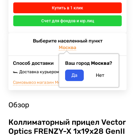
Купить в 1 клик
Счет для фондов и юр.лиц
Выберите населенный пункт
Москва
Способ доставки
Ваш город
Москва
?
🏎️ Доставка курьером
Завтра
400
₽
Самовывоз магазин Москва м.ВДНХ
5 августа 2026
Обзор
Коллиматорный прицел Vector
Optics FRENZY-X 1x19x28 GenII