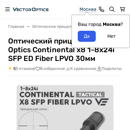
Москва
Ваш город
Москва
?
Главная
Оптические прицелы VectorOptics
Оптический 
Оптический прицел Vector
Optics Continental x8 1-8x24i
SFP ED Fiber LPVO 30мм
5
5 отзывов
В избранное
К сравнению
Поделиться