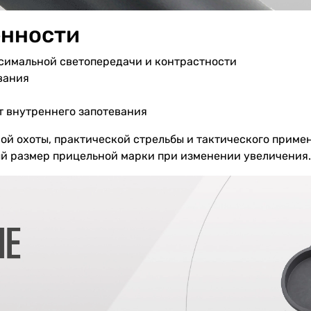
енности
симальной светопередачи и контрастности
вания
т внутреннего запотевания
ной охоты, практической стрельбы и тактического приме
ый размер прицельной марки при изменении увеличения.