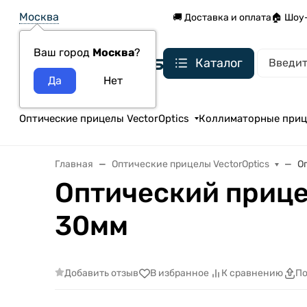
Москва
🚚 Доставка и оплата
🏠 Шоу
Ваш город
Москва
?
Каталог
Оптические прицелы VectorOptics
Коллиматорные при
Главная
Оптические прицелы VectorOptics
О
Оптический прицел
30мм
Добавить отзыв
В избранное
К сравнению
По