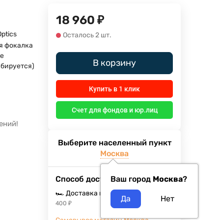
18 960
₽
Optics
Осталось 2 шт.
-я фокалка
не
В корзину
бируется)
Купить в 1 клик
Счет для фондов и юр.лиц
ений!
Выберите населенный пункт
Москва
Способ доставки
Ваш город
Москва
?
🏎️ Доставка курьером
Завтра
400
₽