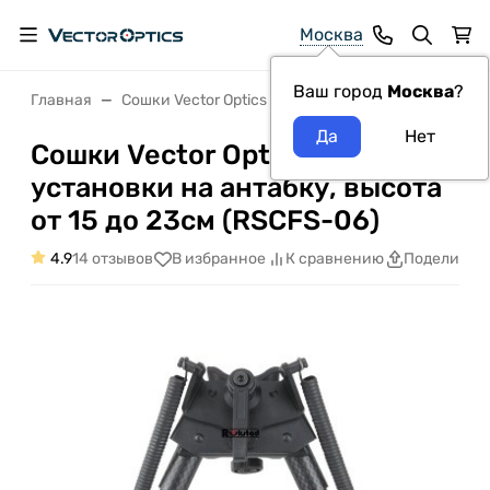
Москва
Ваш город
Москва
?
Главная
Сошки Vector Optics
Сошки Vector Optics 6-9” 
Сошки Vector Optics 6-9” для
установки на антабку, высота
от 15 до 23см (RSCFS-06)
4.9
14 отзывов
В избранное
К сравнению
Поделитьс