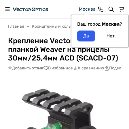
Москва
Ваш город
Москва
?
Главная
Кронштейны и кольца
Крепление Vector Opti
Крепление Vector Optics с
планкой Weaver на прицелы
30мм/25,4мм ACD (SCACD-07)
Добавить отзыв
В избранное
К сравнению
Поделить