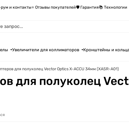
-рум и контакты
⭐ Отзывы покупателей
🛡️ Гарантия
📚 Технологии
целы
Увеличители для коллиматоров
Кронштейны и кольц
птеров для полуколец Vector Optics X-ACCU 34мм (XASR-A01)
ов для полуколец Vect
ься