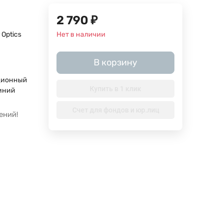
2 790
₽
 Optics
Нет в наличии
В корзину
ционный
Купить в 1 клик
иний
Счет для фондов и юр.лиц
ений!