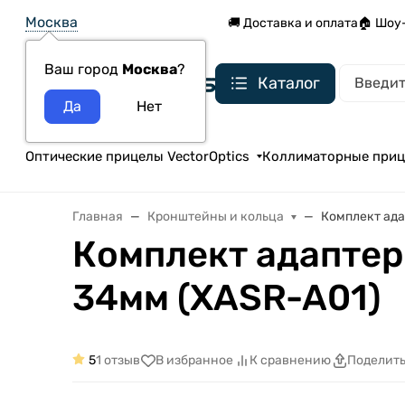
Москва
🚚 Доставка и оплата
🏠 Шоу
Ваш город
Москва
?
Каталог
Оптические прицелы VectorOptics
Коллиматорные при
Главная
Кронштейны и кольца
Комплект ада
Комплект адаптер
34мм (XASR-A01)
5
1 отзыв
В избранное
К сравнению
Поделит